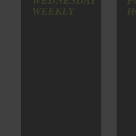
WEDNESDAY
P
WEEKLY
H